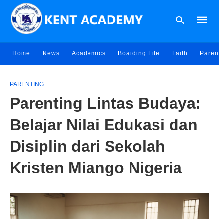
Home
News
Academics
Boarding Life
Faith
Paren
Type
your
PARENTING
searc
Parenting Lintas Budaya:
query
and
hit
Belajar Nilai Edukasi dan
enter:
Disiplin dari Sekolah
Kristen Miango Nigeria